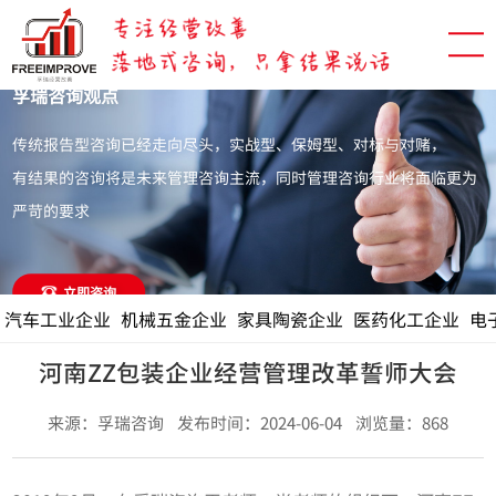
孚瑞咨询观点
传统报告型咨询已经走向尽头，实战型、保姆型、对标与对赌，
有结果的咨询将是未来管理咨询主流，同时管理咨询行业将面临更为
严苛的要求
立即咨询
汽车工业企业
机械五金企业
家具陶瓷企业
医药化工企业
电
河南ZZ包装企业经营管理改革誓师大会
来源：孚瑞咨询 发布时间：2024-06-04 浏览量：868