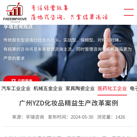
孚瑞咨询观点
传统报告型咨询已经走向尽头，实战型、保姆型、对标与对赌，
有结果的咨询将是未来管理咨询主流，同时管理咨询行业将面临更为
严苛的要求
立即咨询
汽车工业企业
机械五金企业
家具陶瓷企业
医药化工企业
电
广州YZD化妆品精益生产改革案例
来源：孚瑞咨询 发布时间：2024-05-30 浏览量：1426